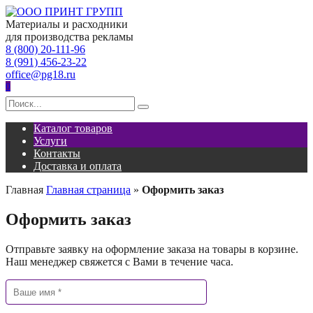
Перейти
к
Материалы и расходники
содержанию
для производства рекламы
8 (800) 20-111-96
8 (991) 456-23-22
office@pg18.ru
0
Search
for:
Каталог товаров
Услуги
Контакты
Доставка и оплата
Главная
Главная страница
»
Оформить заказ
Оформить заказ
Отправьте заявку на оформление заказа на товары в корзине.
Наш менеджер свяжется с Вами в течение часа.