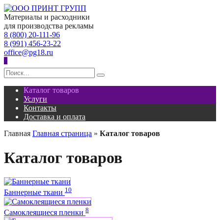
Перейти
к
Материалы и расходники
содержанию
для производства рекламы
8 (800) 20-111-96
8 (991) 456-23-22
office@pg18.ru
0
Search
for:
Каталог товаров
Услуги
Контакты
Доставка и оплата
Главная
Главная страница
»
Каталог товаров
Каталог товаров
10
Баннерные ткани
8
Самоклеящиеся пленки