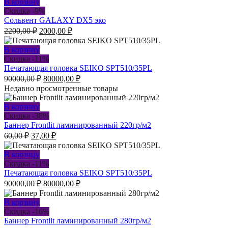
В корзину
Скидка -9%
Сольвент GALAXY DX5 эко
Первоначальная
Текущая
2200,00
₽
2000,00
₽
цена
цена:
составляла
2000,00 ₽.
В корзину
2200,00 ₽.
Скидка -11%
Печатающая головка SEIKO SPT510/35PL
Первоначальная
Текущая
90000,00
₽
80000,00
₽
цена
цена:
Недавно просмотренные товары
составляла
80000,00 ₽.
90000,00 ₽.
В корзину
Скидка -38%
Баннер Frontlit ламинированный 220гр/м2
Первоначальная
Текущая
60,00
₽
37,00
₽
цена
цена:
составляла
37,00 ₽.
В корзину
60,00 ₽.
Скидка -11%
Печатающая головка SEIKO SPT510/35PL
Первоначальная
Текущая
90000,00
₽
80000,00
₽
цена
цена:
составляла
80000,00 ₽.
В корзину
90000,00 ₽.
Скидка -16%
Баннер Frontlit ламинированный 280гр/м2