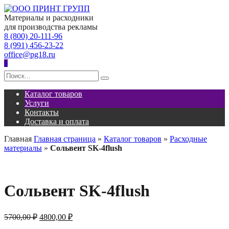
Перейти
к
Материалы и расходники
содержанию
для производства рекламы
8 (800) 20-111-96
8 (991) 456-23-22
office@pg18.ru
0
Search
for:
Каталог товаров
Услуги
Контакты
Доставка и оплата
Главная
Главная страница
»
Каталог товаров
»
Расходные
материалы
»
Сольвент SK-4flush
Сольвент SK-4flush
Первоначальная
Текущая
5700,00
₽
4800,00
₽
цена
цена: