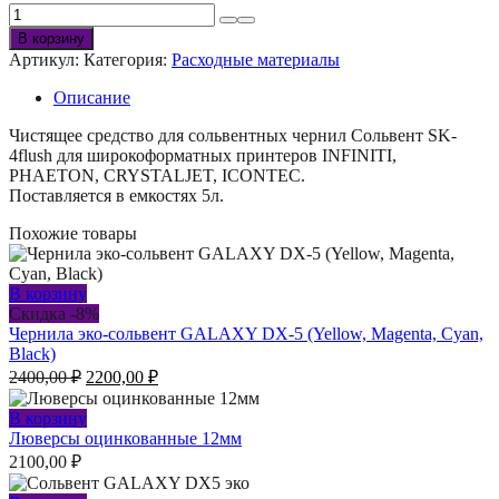
составляла
Количество
4800,00 ₽.
товара
5700,00 ₽.
В корзину
Сольвент
Артикул:
Категория:
Расходные материалы
SK-
4flush
Описание
Чистящее средство для сольвентных чернил Сольвент SK-
4flush для широкоформатных принтеров INFINITI,
PHAETON, CRYSTALJET, ICONTEC.
Поставляется в емкостях 5л.
Похожие товары
В корзину
Скидка -8%
Чернила эко-сольвент GALAXY DX-5 (Yellow, Magenta, Cyan,
Black)
Первоначальная
Текущая
2400,00
₽
2200,00
₽
цена
цена:
составляла
2200,00 ₽.
В корзину
2400,00 ₽.
Люверсы оцинкованные 12мм
2100,00
₽