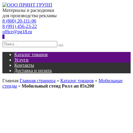
Перейти
к
Материалы и расходники
содержанию
для производства рекламы
8 (800) 20-111-96
8 (991) 456-23-22
office@pg18.ru
0
Search
for:
Каталог товаров
Услуги
Контакты
Доставка и оплата
Главная
Главная страница
»
Каталог товаров
»
Мобильные
стенды
»
Мобильный стенд Ролл ап 85х200