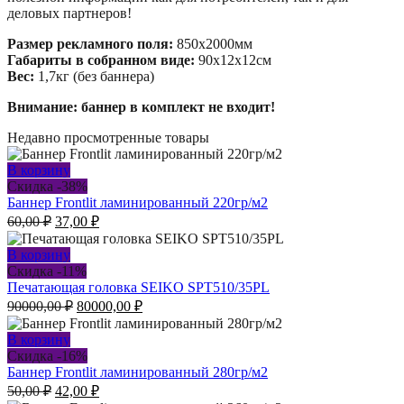
деловых партнеров!
Размер рекламного поля:
850х2000мм
Габариты в собранном виде:
90х12х12см
Вес:
1,7кг (без баннера)
Внимание: баннер в комплект не входит!
Недавно просмотренные товары
В корзину
Скидка -38%
Баннер Frontlit ламинированный 220гр/м2
Первоначальная
Текущая
60,00
₽
37,00
₽
цена
цена:
составляла
37,00 ₽.
В корзину
60,00 ₽.
Скидка -11%
Печатающая головка SEIKO SPT510/35PL
Первоначальная
Текущая
90000,00
₽
80000,00
₽
цена
цена:
составляла
80000,00 ₽.
В корзину
90000,00 ₽.
Скидка -16%
Баннер Frontlit ламинированный 280гр/м2
Первоначальная
Текущая
50,00
₽
42,00
₽
цена
цена: