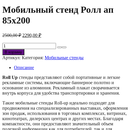
Мобильный стенд Ролл ап
85х200
Первоначальная
Текущая
2500,00
₽
2290,00
₽
цена
цена:
составляла
Количество
2290,00 ₽.
товара
2500,00 ₽.
В корзину
Мобильный
Артикул:
Категория:
Мобильные стенды
стенд
Ролл
Описание
ап
85х200
Roll Up
стенды представляют собой портативные и легкие
рекламные системы, включающие баннерное полотно и
основание из алюминия. Рекламный плакат сворачивается
внутрь корпуса для удобства транспортировки и хранения.
Такие мобильные стенды Roll-up идеально подходят для
продвижения на специализированных выставках, оформления
зон продаж, использования в торговых комплексах, витринах,
кинотеатрах, дилерских центрах и других местах. Благодаря
компактности, они предоставляют значительный объем
полезной информации как для потребителей, так и для