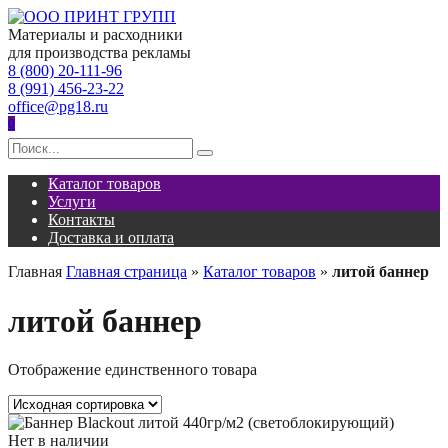
Перейти
к
Материалы и расходники
содержанию
для производства рекламы
8 (800) 20-111-96
8 (991) 456-23-22
office@pg18.ru
0
Search
for:
Каталог товаров
Услуги
Контакты
Доставка и оплата
Главная
Главная страница
»
Каталог товаров
»
литой баннер
литой баннер
Отображение единственного товара
Нет в наличии