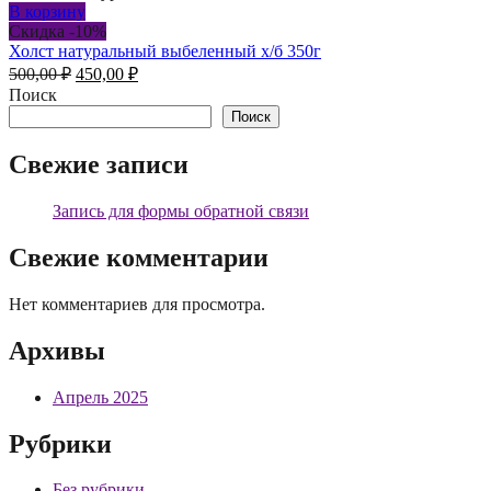
В корзину
Скидка -10%
Холст натуральный выбеленный х/б 350г
Первоначальная
Текущая
500,00
₽
450,00
₽
цена
цена:
Поиск
составляла
450,00 ₽.
Поиск
500,00 ₽.
Свежие записи
Запись для формы обратной связи
Свежие комментарии
Нет комментариев для просмотра.
Архивы
Апрель 2025
Рубрики
Без рубрики