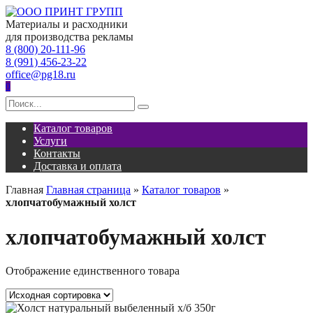
Перейти
к
Материалы и расходники
содержанию
для производства рекламы
8 (800) 20-111-96
8 (991) 456-23-22
office@pg18.ru
0
Search
for:
Каталог товаров
Услуги
Контакты
Доставка и оплата
Главная
Главная страница
»
Каталог товаров
»
хлопчатобумажный холст
хлопчатобумажный холст
Отображение единственного товара