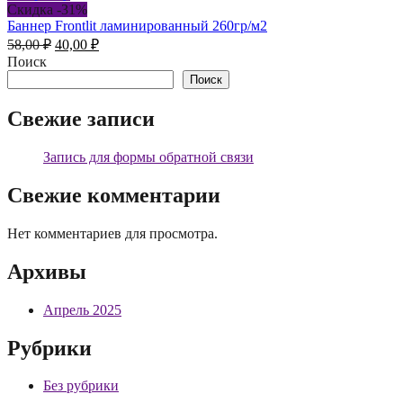
Скидка -31%
Баннер Frontlit ламинированный 260гр/м2
Первоначальная
Текущая
58,00
₽
40,00
₽
цена
цена:
Поиск
составляла
40,00 ₽.
Поиск
58,00 ₽.
Свежие записи
Запись для формы обратной связи
Свежие комментарии
Нет комментариев для просмотра.
Архивы
Апрель 2025
Рубрики
Без рубрики