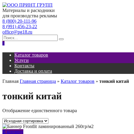
Перейти
к
Материалы и расходники
содержанию
для производства рекламы
8 (800) 20-111-96
8 (991) 456-23-22
office@pg18.ru
Search
for:
0
Каталог товаров
Услуги
Контакты
Доставка и оплата
Главная
Главная страница
»
Каталог товаров
»
тонкий китай
тонкий китай
Отображение единственного товара
В корзину