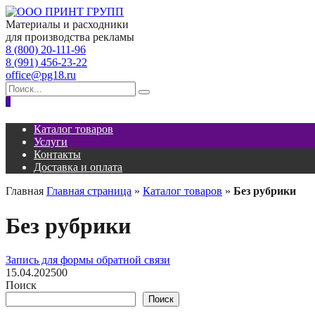
Перейти
к
Материалы и расходники
содержанию
для производства рекламы
8 (800) 20-111-96
8 (991) 456-23-22
office@pg18.ru
Search
for:
0
Каталог товаров
Услуги
Контакты
Доставка и оплата
Главная
Главная страница
»
Каталог товаров
»
Без рубрики
Без рубрики
Запись для формы обратной связи
15.04.2025
0
0
Поиск
Поиск